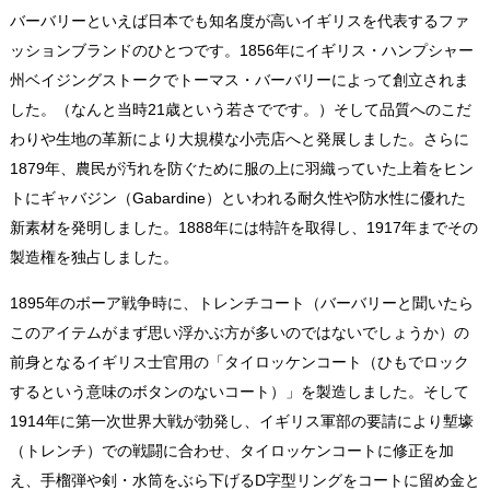
バーバリーといえば日本でも知名度が高いイギリスを代表するファ
ッションブランドのひとつです。1856年にイギリス・ハンプシャー
州ベイジングストークでトーマス・バーバリーによって創立されま
した。（なんと当時21歳という若さでです。）そして品質へのこだ
わりや生地の革新により大規模な小売店へと発展しました。さらに
1879年、農民が汚れを防ぐために服の上に羽織っていた上着をヒン
トにギャバジン（Gabardine）といわれる耐久性や防水性に優れた
新素材を発明しました。1888年には特許を取得し、1917年までその
製造権を独占しました。
1895年のボーア戦争時に、トレンチコート（バーバリーと聞いたら
このアイテムがまず思い浮かぶ方が多いのではないでしょうか）の
前身となるイギリス士官用の「タイロッケンコート（ひもでロック
するという意味のボタンのないコート）」を製造しました。そして
1914年に第一次世界大戦が勃発し、イギリス軍部の要請により塹壕
（トレンチ）での戦闘に合わせ、タイロッケンコートに修正を加
え、手榴弾や剣・水筒をぶら下げるD字型リングをコートに留め金と