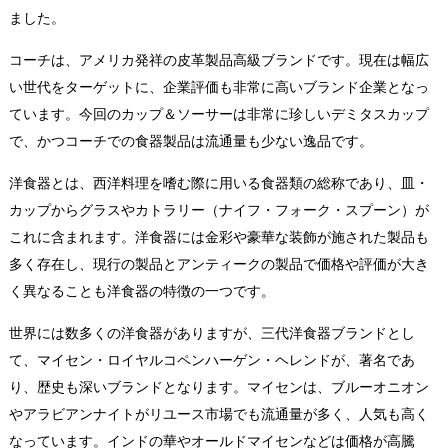
ました。
コーチは、アメリカ発祥の皮革製品高級ブランドです。現在は幅広
い世代をターゲットに、企業評価も非常に高いブランド企業となっ
ています。今回のカップ＆ソーサーは非常に珍しいデミタスカップ
で、かつコーチでの食器製品は流通量も少ない逸品です。
洋食器とは、西洋料理を嗜む際に用いる食器類の総称であり、皿・
カップからグラスやカトラリー（ナイフ・フォーク・スプーン）が
これに含まれます。洋食器には金彩や豪華な装飾が施された製品も
多く存在し、現行の製品とアンティークの製品で価格や評価が大き
く異なることも洋食器の特徴の一つです。
世界には数多くの洋食器がありますが、三代洋食器ブランドとし
て、マイセン・ロイヤルコペンハーゲン・ヘレンドが、著名であ
り、歴史も深いブランドとなります。マイセンは、ブルーオニオン
やアラビアンナイトがリユース市場でも流通量が多く、人気も高く
なっています。インドの華やオールドマイセンなどは価格が高騰