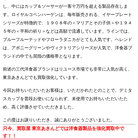
し、中にはカップ＆ソーサーが一客十万円を超える製品存在しま
す。ロイヤルコペンハーゲンは、毎年販売される、イヤープレート
シリーズが特徴的で、１９０８年の＜マリアとその子供＞や１９４
５年の＜平和の祈り＞などは高額で流通しています。ラインでは、
ブルーフルーテッドやフローラダニカがとても人気です。ヘレンド
は、アポニーグリーンやヴィクトリアシリーズが人気で、洋食器ブ
ランドの中でも屈指の価格帯となります。
前述の三代洋食器ブランドはリユース市場でも非常に人気が高く、
東京あきんどでも買取強化しています。
今回お持ちいただいたお客様は、いただかれたとのことで、デミタ
スカップを普段お使いになられず、未使用でお持ちいただいたた
め、高く評価させていただきました。
この度はお譲りいただき、誠にありがとうございました。
只今、買取屋 東京あきんどでは洋食器製品を強化買取
中で
す！！