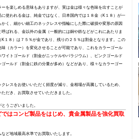
ラーを楽しめる意味もありますが、実は金は様々な色味を出すことが
品に使われる金は、純金ではなく、日本国内では１８金（K１８）が一
らかく、細かい細工のネックレスや指輪にした際に破損や変形の原因
と呼ばれる、金以外の金属（一般的には銅や鉄などがこれにあたりま
（K１８）は７５％が金であり、残りの２５％は割金となります。この
色味（カラー）を変化させることが可能であり、これをカラーゴール
ホワイトゴールド（割金がニッケルやパラジウム）、ピンクゴールド
ンゴールド（割金に鉄の分量が多め）などがあり、様々なカラーゴー
ックレスをお使いいただく頻度が減り、金相場が高騰しているため、
いただき、お買取させていただきました。
がとうございました。
どではコンビ製品をはじめ、貴金属製品を強化買取
ムなど地域最高水準でお買取いたします。