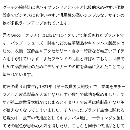
グッチの腕時計は他ハイブランドと比べると比較的求めやすい価格
設定でビジネスにも使いやすい汎用性の高いシンプルなデザインの
物が多数ラインアップされています。
元々Gucci（グッチ）は1921年にイタリアで創業されたブランドで
す。バッグ・シューズ・財布などの皮革製品やキャンバス製品をは
じめ、衣類・宝飾品やアクセサリー・香水・時計など幅広いアイテ
ムを手がけています。またブランドの元祖と呼ばれており、世界で
初めて品質保証のためにデザイナーの名前を商品に入れたことでも
知られています。
前述の通り創業年は1921年（第一次世界大戦後）で、乗馬をモチー
フとした皮革製品が人気となりわずか数年で成功を収めました。で
すが第二次世界大戦がはじまるとイタリアで皮革は統制品となり革
が使えなくなってしまいました。そういったブランド生命に関わる
逆境の中、皮革の代用品としてキャンバス地にコーティングを施し
てその配色が思わぬ人気を博したり、こちらも同様に代用品として