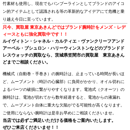
竹素材も使用し、現在でもバンブーラインとしてブランドのアイコ
ン的アイテムとして認識される等の革新的なアイデアにて危機と乗
り越え今日に至っています。
只今、買取屋 東京あきんどではブランド腕時計をメンズ・レデ
ィースともに強化買取
中です！！
ルイヴィトン・シャネル・カルティエ・ヴァンクリーフアンド
アーペル・ブシュロン・ハリーウィンストンなどのブランドド
レスウォッチの買取なら、茨城県笠間市の買取屋 東京あきん
どまでご相談ください。
機械式（自動巻・手巻き）の腕時計は、止まっている時間が長いほ
ど、ムーブメント（時計の心臓部）に負荷がかかり、オイル切れに
よるパーツの破損に繋がりやすくなります。電池式（クオーツ）の
腕時計は、電池が切れてから数年経過すると、電池からの液漏れ
で、ムーブメント自体に重大な欠陥がでる可能性が高くなります。
ご使用にならない腕時計は是非お早めにご相談くださいませ。
当店では必ずご満足いただける価格をご案内いたします。
ぜひご来店くださいませ！！