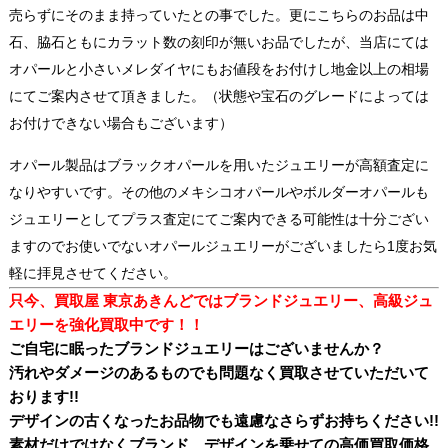
売らずにそのまま持っていたとの事でした。更にこちらのお品は中
石、脇石ともにカラット数の刻印が無いお品でしたが、当店にては
オパールと小さいメレダイヤにもお値段をお付けし地金以上の相場
にてご案内させて頂きました。（状態や宝石のグレードによっては
お付けできない場合もございます）
オパール製品はブラックオパールを用いたジュエリーが高額査定に
なりやすいです。その他のメキシコオパールやボルダーオパールも
ジュエリーとしてプラス査定にてご案内できる可能性は十分ござい
ますのでお使いでないオパールジュエリーがございましたら1度お気
軽に拝見させてください。
只今、買取屋 東京あきんどではブランドジュエリー、高級ジュ
エリーを強化買取
中です！！
ご自宅に眠ったブランドジュエリーはございませんか？
汚れやダメージのあるものでも問題なく買取させていただいて
おります!!
デザインの古くなったお品物でも遠慮なさらずお持ちください!!
素材だけではなくブランド、デザインを乗せての高価買取価格