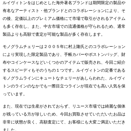
ルイヴィトンをはじめとした海外著名ブランドは期間限定の製品や
有名なアーティスト・他ブランドとのコラボレーションにより、そ
の後、定価以上のプレミアム価格にて市場で取引がされるアイテム
も多く存在し、また、中古市場での流通価格が守られるため、通常
製品よりも高額で査定が可能な製品が多く存在します。
モノグラムチェリーは２００５年に村上隆氏とのコラボレーション
により実現した限定製品であり、手帳カバーやボストンバッグ、財
布やコインケースなどいくつかのアイテムで販売され、今回ご紹介
するスピーディもそのうちの１つです。ルイヴィトンの定番である
モノグラムラインにキュートなチェリーがあしらわれた、ルイヴィ
トンのラインのなかでも一際目立つラインが現在でも高い人気を保
っています。
また、現在では生産がされておらず、リユース市場では綺麗な個体
が残っている方が珍しいため、今回お買取させていただいたお品は
非常に状態が良く、高額査定にて、お客様にも大変ご満足いただき
ました。