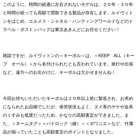
このように、時間の経過に左右されないモデルは、２０年・３０年
と時間が経っても高額で買取できる製品が存在します。ルイヴィト
ンをはじめ、エルメス・シャネル・ハンティングワールドなどのト
ラベル・ボストンバッグは東京あきんどにお任せください！
雑談ですが、ルイヴィトンの＜キーポル＞は、＜KEEP ALL（キー
プ オール）＞から名付けられたとも言われています。旅行や出張
など、遠方へのお出かけに、キーポルは欠かせませんね！
今回お持ちいただいたキーポルは２０年以上前に製造され、お求め
になられたお品物でしたが、保管状況もよく、ヌメ革のヤケや金具
のくすみも低度だったため、かなりの高額査定ができました。ま
た、＜ネームタグ＞＜パドロック（鍵）＞＜ポワニエ＞など、付属
品が揃っていたことも高額査定のポイントとなりました。