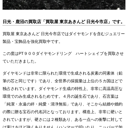
日光・鹿沼の買取店「買取屋 東京あきんど 日光今市店」です。
買取屋 東京あきんど 日光今市店ではダイヤモンドを含むジュエリー
製品・宝飾品を強化買取中です。
この度はPT９００ダイヤモンドリング ハートシェイプを買取させ
ていただきました。
ダイヤモンドは非常に限られた環境で生成される炭素の同素体（鉛
筆の芯と同じです）であり、全世界の採掘量は上位の５カ国ほどで
独占されています。ダイヤモンド生成の特性上、非常に高温高圧な
環境でのみ生成されるためです。４月の誕生石であり、石言葉は
「純潔・永遠の絆・純愛・清浄無垢」であり、そこから結婚や婚約
の際に贈る宝石の代名詞となっております。構造上、非常に硬いと
されていますが、硬さには２種類あり、ある一点への衝撃に対して
は実はさほど強くありません（ハンマーで叩いたり、ニッパーで加