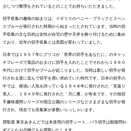
少しつづ整理をされているとのことでお持ちいただきました。
切手収集の趣味の始まりは、イギリスのペニー・ブラックと２ペン
スブルーが発行された時期から始まったとされています。当時の切
手収集の主な目的は女性が自宅の壁や天井を飾り付けるために集め
ており、近年の切手収集とは意図が変わっていました。
日本では１９５７年にグリコが「世界の切手をあなたに」のキャッ
チフレーズで賞品のおまけに切手を入れたことでそれから１９６０
年代にかけて切手がブームが起こりました。当時は新しい切手が発
行される度に並んで切手を買い求めていた時代です。日本の切手の
中では、根強い人気を誇っている１９４８年に発行された「見返り
美人」、１９４９年に発行された「月に雁」が有名です。その他切
手趣味週間シリーズや国立公園のシリーズなどさまざまな切手が発
行され、現在でも収集家が多数いらっしゃいます。
買取屋 東京あきんどでは未使用の切手シート、バラ切手は額面問わ
ずどんなお品物でもお買取いたします。